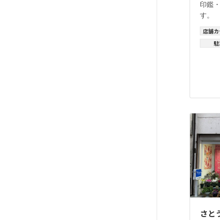
印鑑
す。
店舗カ
駐
さと