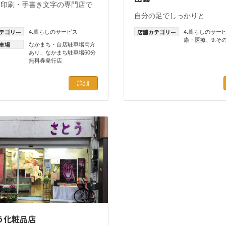
・印刷・手書き文字の専門店で
自分の足でしっかりと
テゴリー
店舗カテゴリー
4.暮らしのサービス
4.暮らしのサー
康・医療
、
9.そ
車場
なかまち・自店駐車場両方
あり
、
なかまち駐車場60分
無料券発行店
詳細
う化粧品店