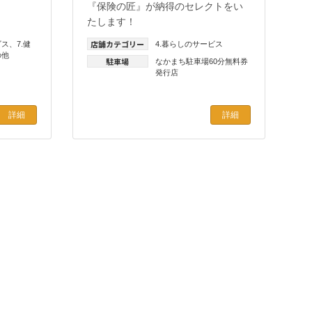
『保険の匠』が納得のセレクトをい
たします！
店舗カテゴリー
ビス
、
7.健
4.暮らしのサービス
の他
駐車場
なかまち駐車場60分無料券
発行店
詳細
詳細