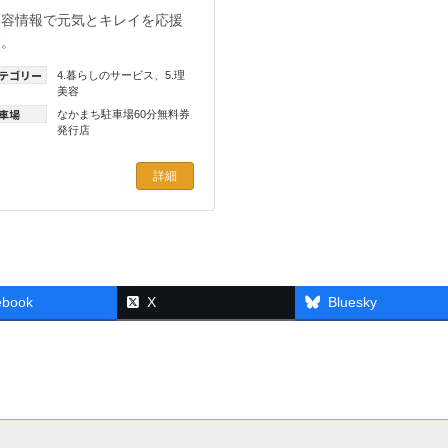
美容情報で元気とキレイを応援
す。
テゴリー
4.暮らしのサービス
、
5.理
美容
車場
なかまち駐車場60分無料券
発行店
詳細
ebook
X
Bluesky